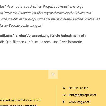
 des "Psychotherapeutischen Propädeutikums" wie folgt:
d Praxis ein. Es informiert über psychotherapeutische Schulen und
as Propädeutikum der Kooperation der psychotherapeutischen Schulen und
scher Basiskonzepte anregen."
ikums" ist eine Voraussetzung für die Aufnahme in ein
r die Qualifikation zur /zum Lebens- und SozialberaterIn.
01 315 41 02
lehrgang@apg.or.at
herapie Gesprächsführung und
www.apg.or.at
berösterreich den Lehrgang