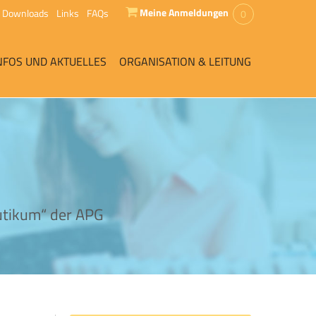
Meine Anmeldungen
Downloads
Links
FAQs
0
NFOS UND AKTUELLES
ORGANISATION & LEITUNG
utikum“ der APG