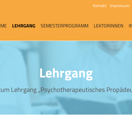
Kontakt
Impressum
OME
LEHRGANG
SEMESTERPROGRAMM
LEKTORINNEN
I
Lehrgang
zum Lehrgang „Psychotherapeutisches Propäde